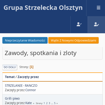
Grupa Strzelecka Olsztyn
Nieprzeczytanie Wiadomości
Wątki Z Nowymi Odpowiedziami
Zawody, spotkania i zloty
Strony
1
DO DOŁU
Temat
/
Zaczęty przez
STRZELANIE - RANCZO
Zaczęty przez
Connor
Grill i piwo
Zaczęty przez
Kate
1
2
3
...
5
Strony