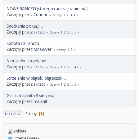
NOWE RANCZO (starego rancza już nie ma)
Zaczęty przez
Connor
1
2
3
4
Strony
Spotkania z okazji...
Zaczęty przez
skrzat
1
2
3
...
6
Strony
Sobota na ranczo
Zaczęty przez
Mc Gyver
1
2
Strony
Niedzielne strzelanie
Zaczęty przez
skrzat
1
2
3
...
43
Strony
Strzelanie w piątek, piąteczek...
Zaczęty przez
skrzat
1
2
3
...
5
Strony
Grill u malanita 8 sierpnia
Zaczęty przez
malanit
Strony
1
DO GÓRY
Ankieta
Przenieś wątek