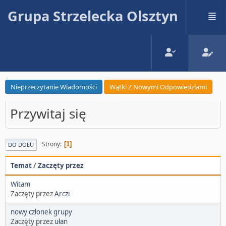
Grupa Strzelecka Olsztyn
Nieprzeczytanie Wiadomości
Wątki Z Nowymi Odpowiedziami
Przywitaj się
Strony
1
DO DOŁU
Temat
/
Zaczęty przez
Witam
Zaczęty przez
Arczi
nowy członek grupy
Zaczęty przez
ułan