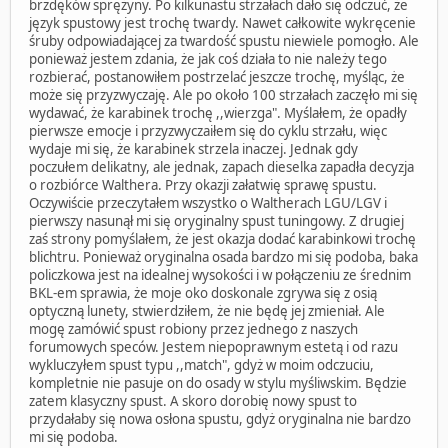
brzdęków sprężyny. Po kilkunastu strzałach dało się odczuć, że
język spustowy jest trochę twardy. Nawet całkowite wykręcenie
śruby odpowiadającej za twardość spustu niewiele pomogło. Ale
ponieważ jestem zdania, że jak coś działa to nie należy tego
rozbierać, postanowiłem postrzelać jeszcze trochę, myśląc, że
może się przyzwyczaję. Ale po około 100 strzałach zaczęło mi się
wydawać, że karabinek trochę ,,wierzga". Myślałem, że opadły
pierwsze emocje i przyzwyczaiłem się do cyklu strzału, więc
wydaje mi się, że karabinek strzela inaczej. Jednak gdy
poczułem delikatny, ale jednak, zapach dieselka zapadła decyzja
o rozbiórce Walthera. Przy okazji załatwię sprawę spustu.
Oczywiście przeczytałem wszystko o Waltherach LGU/LGV i
pierwszy nasunął mi się oryginalny spust tuningowy. Z drugiej
zaś strony pomyślałem, że jest okazja dodać karabinkowi trochę
blichtru. Ponieważ oryginalna osada bardzo mi się podoba, baka
policzkowa jest na idealnej wysokości i w połączeniu ze średnim
BKL-em sprawia, że moje oko doskonale zgrywa się z osią
optyczną lunety, stwierdziłem, że nie będę jej zmieniał. Ale
mogę zamówić spust robiony przez jednego z naszych
forumowych speców. Jestem niepoprawnym estetą i od razu
wykluczyłem spust typu ,,match", gdyż w moim odczuciu,
kompletnie nie pasuje on do osady w stylu myśliwskim. Będzie
zatem klasyczny spust. A skoro dorobię nowy spust to
przydałaby się nowa osłona spustu, gdyż oryginalna nie bardzo
mi się podoba.