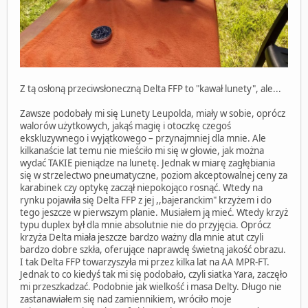
Z tą osłoną przeciwsłoneczną Delta FFP to "kawał lunety", ale...
Zawsze podobały mi się Lunety Leupolda, miały w sobie, oprócz
walorów użytkowych, jakąś magię i otoczkę czegoś
ekskluzywnego i wyjątkowego – przynajmniej dla mnie. Ale
kilkanaście lat temu nie mieściło mi się w głowie, jak można
wydać TAKIE pieniądze na lunetę. Jednak w miarę zagłębiania
się w strzelectwo pneumatyczne, poziom akceptowalnej ceny za
karabinek czy optykę zaczął niepokojąco rosnąć. Wtedy na
rynku pojawiła się Delta FFP z jej ,,bajeranckim" krzyżem i do
tego jeszcze w pierwszym planie. Musiałem ją mieć. Wtedy krzyż
typu duplex był dla mnie absolutnie nie do przyjęcia. Oprócz
krzyża Delta miała jeszcze bardzo ważny dla mnie atut czyli
bardzo dobre szkła, oferujące naprawdę świetną jakość obrazu.
I tak Delta FFP towarzyszyła mi przez kilka lat na AA MPR-FT.
Jednak to co kiedyś tak mi się podobało, czyli siatka Yara, zaczęło
mi przeszkadzać. Podobnie jak wielkość i masa Delty. Długo nie
zastanawiałem się nad zamiennikiem, wróciło moje