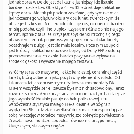
jednak obraz w Delcie jest delikatnie jaśniejszy i delikatnie
bardziej rozdzielczy. Obiektyw 44 vs 33 jednak daje delikatnie
lepszy obraz. Ale tak jak pisałem wcześniej, gdybym nie miał
jednoczesnego wglądu w okulary obu lunet, twierdziłbym, że
obraz jest taki sam. Ale Leupold oferuje coś, co obecnie bardzo
mi się podoba, czyli Fine Duplex. Czytałem różne opinie na jego
temat, łącznie z taką, że krzyż jest zbyt cienki i trochę się tego
obawiałem. Jednak po pierwszym spojrzeniu w okular lunety
odetchnąłem z ulgą - jest dla mnie idealny. Poza tym Leupold
jest krótszy i dokładnie o połowę lżejszy od Delty FFP z osłoną
przeciwsłoneczną, co z kolei bardzo pozytywnie wpływa na
środek ciężkości i wyważenie mojego zestawu.
Wróćmy teraz do masywnej, lekko kanciastej, centralnej części
lunety, którą odbieram jako pozytywny element wyglądu. Od
kilkunastu lat jestem wiernym użytkownikiem montaży BKL.
Miałem wszystkie serie i zawsze byłem z nich zadowolony. Teraz
również zamierzałem korzystać z tego montażu tym bardziej, że
jego wysokość idealnie pasuje do baki policzkowej. I tu
współczesna stylistyka małego EFR-a idealnie współgra z
wyglądem BKL-a. Kształt i wielkość doskonale korespondują ze
sobą, włączając w to także masywniejsze pokrętło powiększenia.
Zresztą nowe montaże Leupolda również nie przypominają
klasycznych, stalowych ringów.