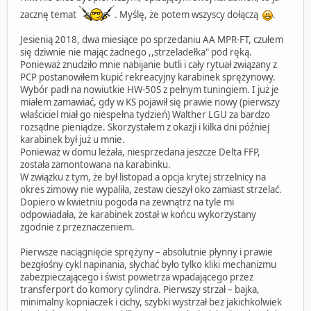
zacznę temat
. Myślę, że potem wszyscy dołączą
.
Jesienią 2018, dwa miesiące po sprzedaniu AA MPR-FT, czułem
się dziwnie nie mając żadnego ,,strzeladełka" pod ręką.
Ponieważ znudziło mnie nabijanie butli i cały rytuał związany z
PCP postanowiłem kupić rekreacyjny karabinek sprężynowy.
Wybór padł na nowiutkie HW-50S z pełnym tuningiem. I już je
miałem zamawiać, gdy w KS pojawił się prawie nowy (pierwszy
właściciel miał go niespełna tydzień) Walther LGU za bardzo
rozsądne pieniądze. Skorzystałem z okazji i kilka dni później
karabinek był już u mnie.
Ponieważ w domu leżała, niesprzedana jeszcze Delta FFP,
została zamontowana na karabinku.
W związku z tym, że był listopad a opcja krytej strzelnicy na
okres zimowy nie wypaliła, zestaw cieszył oko zamiast strzelać.
Dopiero w kwietniu pogoda na zewnątrz na tyle mi
odpowiadała, że karabinek został w końcu wykorzystany
zgodnie z przeznaczeniem.
Pierwsze naciągnięcie sprężyny – absolutnie płynny i prawie
bezgłośny cykl napinania, słychać było tylko kliki mechanizmu
zabezpieczającego i świst powietrza wpadającego przez
transferport do komory cylindra. Pierwszy strzał – bajka,
minimalny kopniaczek i cichy, szybki wystrzał bez jakichkolwiek