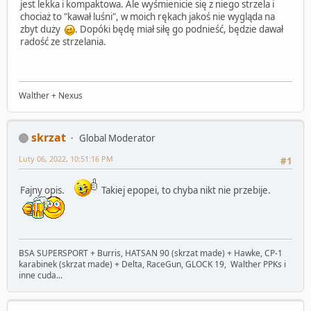
jest lekka i kompaktowa. Ale wyśmienicie się z niego strzela i
chociaż to "kawał luśni", w moich rękach jakoś nie wygląda na
zbyt duży
. Dopóki będę miał siłę go podnieść, będzie dawał
radość ze strzelania.
Walther + Nexus
skrzat
Global Moderator
Luty 06, 2022, 10:51:16 PM
#1
Fajny opis.
Takiej epopei, to chyba nikt nie przebije.
BSA SUPERSPORT + Burris, HATSAN 90 (skrzat made) + Hawke, CP-1
karabinek (skrzat made) + Delta, RaceGun, GLOCK 19, Walther PPKs i
inne cuda...