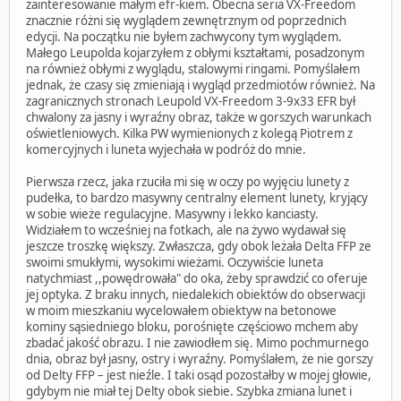
zainteresowanie małym efr-kiem. Obecna seria VX-Freedom
znacznie różni się wyglądem zewnętrznym od poprzednich
edycji. Na początku nie byłem zachwycony tym wyglądem.
Małego Leupolda kojarzyłem z obłymi kształtami, posadzonym
na również obłymi z wyglądu, stalowymi ringami. Pomyślałem
jednak, że czasy się zmieniają i wygląd przedmiotów również. Na
zagranicznych stronach Leupold VX-Freedom 3-9x33 EFR był
chwalony za jasny i wyraźny obraz, także w gorszych warunkach
oświetleniowych. Kilka PW wymienionych z kolegą Piotrem z
komercyjnych i luneta wyjechała w podróż do mnie.
Pierwsza rzecz, jaka rzuciła mi się w oczy po wyjęciu lunety z
pudełka, to bardzo masywny centralny element lunety, kryjący
w sobie wieże regulacyjne. Masywny i lekko kanciasty.
Widziałem to wcześniej na fotkach, ale na żywo wydawał się
jeszcze troszkę większy. Zwłaszcza, gdy obok leżała Delta FFP ze
swoimi smukłymi, wysokimi wieżami. Oczywiście luneta
natychmiast ,,powędrowała" do oka, żeby sprawdzić co oferuje
jej optyka. Z braku innych, niedalekich obiektów do obserwacji
w moim mieszkaniu wycelowałem obiektyw na betonowe
kominy sąsiedniego bloku, porośnięte częściowo mchem aby
zbadać jakość obrazu. I nie zawiodłem się. Mimo pochmurnego
dnia, obraz był jasny, ostry i wyraźny. Pomyślałem, że nie gorszy
od Delty FFP – jest nieźle. I taki osąd pozostałby w mojej głowie,
gdybym nie miał tej Delty obok siebie. Szybka zmiana lunet i