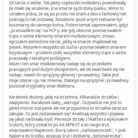
ich tarcie o siebie. Tak jakby cząsteczki molibdenu powodowały,
że miało się wrażenie, iż w smarze są drobiny piasku. Mimo to
uznałem jedna, że się po prostu nie znam a skoro fachowcy tak
polecają to tak zostawię. Notabene spust w tym Hatsanie był
koszmarny do samego końca. Potem temat zapomniałem, gdyż
,,przesiadłem się" na PCP-y. Ale gdy obecnie posmarowałem
trące o siebie elementy smarem molibdenowym, znowu
wyczułem wzmożone tarcie, jakby w smarze znajdował się
piasek. Wytarłem wszystko do sucha i posmarowałem smarem
łożyskowym – problem znikł, wszystkie elementy trące o siebie
pracowały z idealnym poślizgiem.
Może i ten smar molibdenowy nadaje się do przekładni
pracujących pod dużym obciążeniem, ale do wiatrówek się nie
nadaje, nawet do sprężyny głównej i prowadnicy. Takie jest
moje zdanie i go nie zmienię. Dlatego na sprężynie i prowadnicy
pozostał oryginalny smar Walthera.
Karabinek złożony, jadę na strzelnicę. Kilkanaście strzałów i
zwątpienie. Karabinek dalej ,,wierzga". Oczywiście nie jest to
jakieś mocne szarpanie ale nie przypomina to strzałów zaraz po
zakupie. Co jest zastanawiam się? Analizuję wszystko i pojawia
się jakaś nieśmiała myśl. Pierwsze strzały z Walthera wykonałem
śrutem, który został mi po AA MPR-FT a do niego śrut
smarowałem Napierem. Biorę zatem ,,narkoworeczek", 1 psik
Napiera do środka, wsypuję śrut i delikatna ,,betoniareczka".