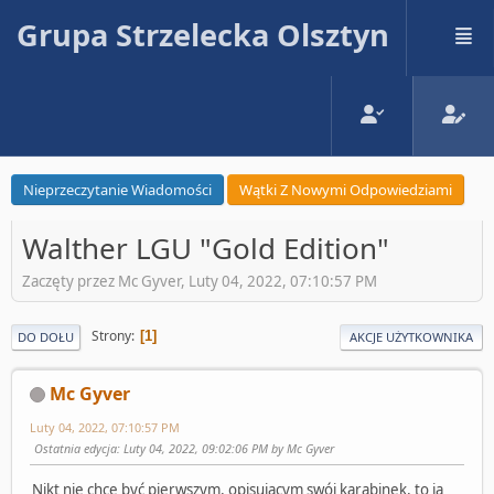
Grupa Strzelecka Olsztyn
Nieprzeczytanie Wiadomości
Wątki Z Nowymi Odpowiedziami
Walther LGU "Gold Edition"
Zaczęty przez Mc Gyver, Luty 04, 2022, 07:10:57 PM
Strony
1
DO DOŁU
AKCJE UŻYTKOWNIKA
Mc Gyver
Luty 04, 2022, 07:10:57 PM
Ostatnia edycja
: Luty 04, 2022, 09:02:06 PM by Mc Gyver
Nikt nie chce być pierwszym, opisującym swój karabinek, to ja