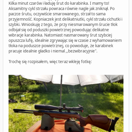
Kilka minut czarów i ładuję śrut do karabinka. I mamy to!
Aksamitny cykl strzału powraca równie nagle jak zniknął. Po
paczce śrutu, oczywiście smarowanego, strzał to sama
przyjemność. Kopniaczek jest delikatniutki, cykl strzału cichutki i
szybki. Wnioskuję z tego, że przy niesmarowanym śrucie tłok
odbijał się od poduszki powietrznej powodując delikatne
wibracje karabinka. Natomiast nasmarowany śrut szybciej
opuszcza lufę, idealnie zgrywając się w czasie z wyhamowaniem
tłoka na poduszce powietrznej, co powoduje, że karabinek
pracuje idealnie gładko i niemal ,,bezwibracyjnie".
Trochę się rozpisałem, więc teraz wkleję fotkę: