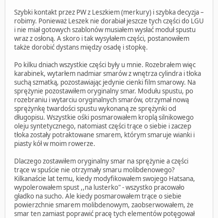
Szybki kontakt przez PW z Leszkiem (merkury) i szybka decyzja –
robimy. Ponieważ Leszek nie dorabiał jeszcze tych części do LGU
i nie miał gotowych szablonów musiałem wysłać moduł spustu
wraz z osłoną. A skoro i tak wysyłałem części, postanowiłem
także dorobić dystans między osadę i stopkę.
Po kilku dniach wszystkie części były u mnie. Rozebrałem więc
karabinek, wytarłem nadmiar smarów z wnętrza cylindra i tłoka
suchą szmatką, pozostawiając jedynie cienki film smarowy. Na
sprężynie pozostawiłem oryginalny smar. Modułu spustu, po
rozebraniu i wytarciu oryginalnych smarów, otrzymał nową
sprężynkę twardości spustu wykonaną ze sprężynki od
długopisu. Wszystkie ośki posmarowałem kroplą silnikowego
oleju syntetycznego, natomiast części trące o siebie i zaczep
tłoka zostały potraktowane smarem, którym smaruje wianki i
piasty kół w moim rowerze.
Dlaczego zostawiłem oryginalny smar na sprężynie a części
trące w spuście nie otrzymały smaru molibdenowego?
Kilkanaście lat temu, kiedy modyfikowałem swojego Hatsana,
wypolerowałem spust ,,na lusterko" - wszystko pracowało
gładko na sucho. Ale kiedy posmarowałem trące o siebie
powierzchnie smarem molibdenowym, zaobserwowałem, że
smar ten zamiast poprawić pracę tych elementów potęgował