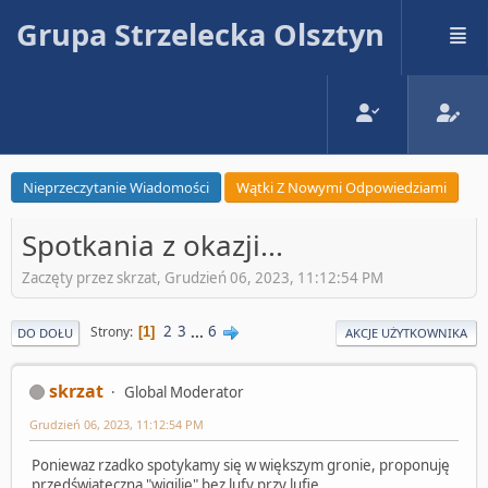
Grupa Strzelecka Olsztyn
Nieprzeczytanie Wiadomości
Wątki Z Nowymi Odpowiedziami
Spotkania z okazji...
Zaczęty przez skrzat, Grudzień 06, 2023, 11:12:54 PM
2
3
...
6
Strony
1
DO DOŁU
AKCJE UŻYTKOWNIKA
skrzat
Global Moderator
Grudzień 06, 2023, 11:12:54 PM
Poniewaz rzadko spotykamy się w większym gronie, proponuję
przedświateczną "wigilię" bez lufy przy lufie.