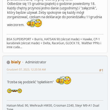
Odbedzie się 15 grudnia (piątek) o godzinie powiedzmy 18.
Każdy chętny przynosi jedno danie (uzgodnimy) i "załącznik",
który będzie używał. Żeby spokojnie się każdy mógł
zorganizować, czekam na deklaracje do poniedziałku 11grudnia
wieczorem.
BSA SUPERSPORT + Burris, HATSAN 90 (skrzat made) + Hawke, CP-1
karabinek (skrzat made) + Delta, RaceGun, GLOCK 19, Walther PPKs i
inne cuda...
bialy
Administrator
Grudzień 07, 2023, 12:20:58 AM
#1
Trzeba się podzielić "opłatkiem"
Hatsan Mod. 90, Weihrauh HW30, Crosman 2240, Steyr M9-A1 Dual
Tone