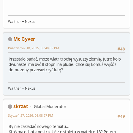
Walther + Nexus
Mc Gyver
Październik 18, 2025, 03:48:05 PM
#48
Przestało padać, może wiatr trochę wysuszy ziemię. Jutro koło
dwunastej ma być 8 stopni na plusie. Chce się komuś wyjść z
domu żeby przewietrzyć lufę?
Walther + Nexus
skrzat
Global Moderator
Styczeń 27, 2026, 08:08:27 PM
#49
By nie zakładać nowego tematu...
Ktoś ma ochotę postrzelać z pistoletu w piątek o 18? Potem