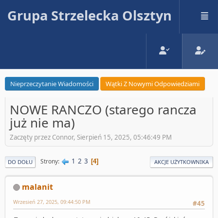
Grupa Strzelecka Olsztyn
Nieprzeczytanie Wiadomości
Wątki Z Nowymi Odpowiedziami
NOWE RANCZO (starego rancza
już nie ma)
Zaczęty przez Connor, Sierpień 15, 2025, 05:46:49 PM
1
2
3
Strony
4
DO DOŁU
AKCJE UŻYTKOWNIKA
malanit
Wrzesień 27, 2025, 09:44:50 PM
#45