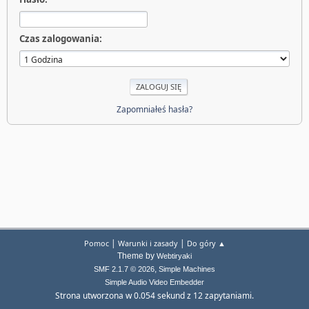
Czas zalogowania:
Zapomniałeś hasła?
|
|
Pomoc
Warunki i zasady
Do góry ▲
Theme by
Webtiryaki
,
SMF 2.1.7 © 2026
Simple Machines
Simple Audio Video Embedder
Strona utworzona w 0.054 sekund z 12 zapytaniami.