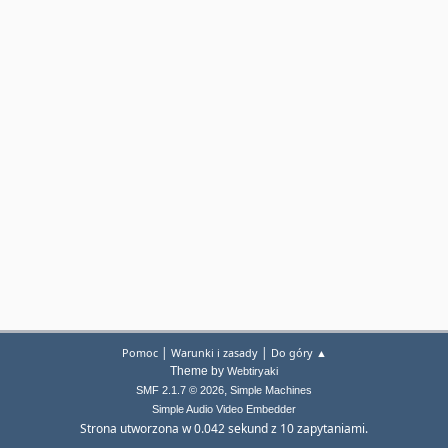
|
|
Pomoc
Warunki i zasady
Do góry ▲
Theme by
Webtiryaki
,
SMF 2.1.7 © 2026
Simple Machines
Simple Audio Video Embedder
Strona utworzona w 0.042 sekund z 10 zapytaniami.