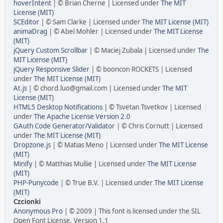
hoverIntent
| © Brian Cherne | Licensed under
The MIT
License (MIT)
SCEditor
| © Sam Clarke | Licensed under
The MIT License (MIT)
animaDrag
| © Abel Mohler | Licensed under
The MIT License
(MIT)
jQuery Custom Scrollbar
| © Maciej Zubala | Licensed under
The
MIT License (MIT)
jQuery Responsive Slider
| © booncon ROCKETS | Licensed
under
The MIT License (MIT)
At.js
| © chord.luo@gmail.com | Licensed under
The MIT
License (MIT)
HTML5 Desktop Notifications
| © Tsvetan Tsvetkov | Licensed
under
The Apache License Version 2.0
GAuth Code Generator/Validator
| © Chris Cornutt | Licensed
under
The MIT License (MIT)
Dropzone.js
| © Matias Meno | Licensed under
The MIT License
(MIT)
Minify
| © Matthias Mullie | Licensed under
The MIT License
(MIT)
PHP-Punycode
| © True B.V. | Licensed under
The MIT License
(MIT)
Czcionki
Anonymous Pro
| © 2009 | This font is licensed under the SIL
Open Font License, Version 1.1