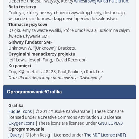
Deberdt; tinoest; i wszyscy, którzy
wnieśli swój wkład na GitHub
.
Beta testerzy
Ci ukryci, którzy bez wytchnienia wyszukują błędy, dostarczają
wsparcie oraz doprowadzają deweloperów do szaleństwa.
Tłumacze językowi
Dziękujemy za wasze wysiłki, które umożliwiają ludziom na całym
świecie używanie SMF.
Główny fundator SMF
Unknown W. "[Unknown]" Brackets.
Oryginalni menadżerzy projektu
Jeff Lewis, Joseph Fung, i David Recordon.
Ku pamięci
Crip, K@, metallica48423, Paul_Pauline, i Rock Lee.
Oraz dla każdego kogo pominęliśmy - Dziękujemy!
Oprogramowanie/Grafika
Grafika
Fugue Icons
| © 2012 Yusuke Kamiyamane | These icons are
licensed under a Creative Commons Attribution 3.0 License
Oxygen Icons
| These icons are licensed under
GNU LGPLv3
Oprogramowanie
JQuery
| © John Resig | Licensed under
The MIT License (MIT)