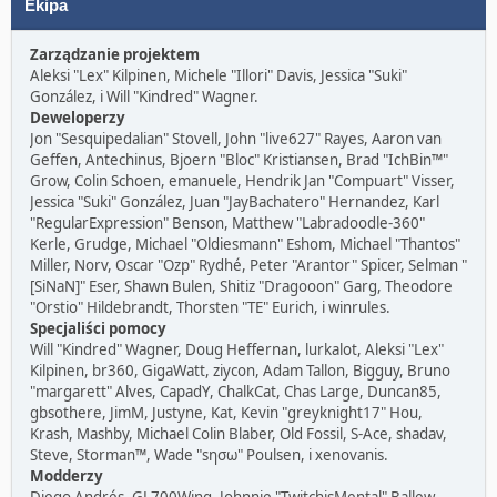
Ekipa
Zarządzanie projektem
Aleksi "Lex" Kilpinen, Michele "Illori" Davis, Jessica "Suki"
González, i Will "Kindred" Wagner.
Deweloperzy
Jon "Sesquipedalian" Stovell, John "live627" Rayes, Aaron van
Geffen, Antechinus, Bjoern "Bloc" Kristiansen, Brad "IchBin™"
Grow, Colin Schoen, emanuele, Hendrik Jan "Compuart" Visser,
Jessica "Suki" González, Juan "JayBachatero" Hernandez, Karl
"RegularExpression" Benson, Matthew "Labradoodle-360"
Kerle, Grudge, Michael "Oldiesmann" Eshom, Michael "Thantos"
Miller, Norv, Oscar "Ozp" Rydhé, Peter "Arantor" Spicer, Selman "
[SiNaN]" Eser, Shawn Bulen, Shitiz "Dragooon" Garg, Theodore
"Orstio" Hildebrandt, Thorsten "TE" Eurich, i winrules.
Specjaliści pomocy
Will "Kindred" Wagner, Doug Heffernan, lurkalot, Aleksi "Lex"
Kilpinen, br360, GigaWatt, ziycon, Adam Tallon, Bigguy, Bruno
"margarett" Alves, CapadY, ChalkCat, Chas Large, Duncan85,
gbsothere, JimM, Justyne, Kat, Kevin "greyknight17" Hou,
Krash, Mashby, Michael Colin Blaber, Old Fossil, S-Ace, shadav,
Steve, Storman™, Wade "sησω" Poulsen, i xenovanis.
Modderzy