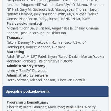
Diego Andrés, GL700Wing, Johnnie "TwitchisMental" Ballew,
Jonathan "vbgamer45" Valentin, Sami "SychO" Mazouz, Brannon
"B" Hall, Gary M. Gadsdon, Jack "akabugeyes" Thorsen, Jason
"JBlaze" Clemons, Joey "Tyrsson" Smith, Kays, Michael "Mick."
Gomez, NanoSector, Ricky., Russell "NEND" Najar, i SA™.
Pisarze dokumentacji
Michele "Illori" Davis, Irisado, AngelinaBelle, Chainy, Graeme
Spence, i Joshua "groundup" Dickerson.
Tłumacze
Nikola "Dzonny" Novaković, m4z, Francisco "d3vcho"
Domínguez, Robert Monden, i Relyana.
Marketing
Adish "(F.L.A.M.E.R)" Patel, Bryan "Runic" Deakin, Marcus "cσσкιє
мσηѕтєя" Forsberg, i Ralph "[n3rve]" Otowo.
Administratorzy strony
Jeremy "SleePy" Darwood.
Administratorzy serwera
Derek Schwab, Michael Johnson, i Liroy van Hoewijk.
Specjalne podziękowania
Programiści konsultujący
albertlast; Brett Flannigan; Mark Rose; René-Gilles "Nao 尚"