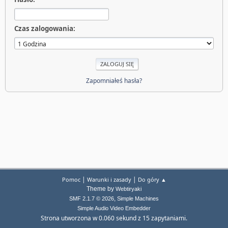
Czas zalogowania:
Zapomniałeś hasła?
|
|
Pomoc
Warunki i zasady
Do góry ▲
Theme by
Webtiryaki
,
SMF 2.1.7 © 2026
Simple Machines
Simple Audio Video Embedder
Strona utworzona w 0.060 sekund z 15 zapytaniami.