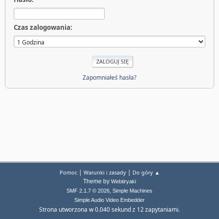
Czas zalogowania:
Zapomniałeś hasła?
|
|
Pomoc
Warunki i zasady
Do góry ▲
Theme by
Webtiryaki
,
SMF 2.1.7 © 2026
Simple Machines
Simple Audio Video Embedder
Strona utworzona w 0.040 sekund z 12 zapytaniami.