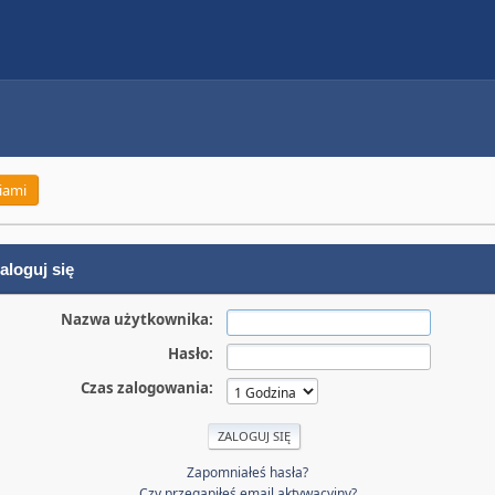
iami
aloguj się
Nazwa użytkownika:
Hasło:
Czas zalogowania:
Zapomniałeś hasła?
Czy przegapiłeś email aktywacyjny?