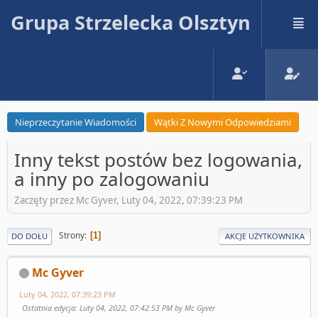
Grupa Strzelecka Olsztyn
Nieprzeczytanie Wiadomości
Wątki Z Nowymi Odpowiedziami
Inny tekst postów bez logowania,
a inny po zalogowaniu
Zaczęty przez Mc Gyver, Luty 04, 2022, 07:39:23 PM
Strony
1
DO DOŁU
AKCJE UŻYTKOWNIKA
Mc Gyver
Luty 04, 2022, 07:39:23 PM
Ostatnia edycja
: Luty 04, 2022, 07:42:53 PM by Mc Gyver