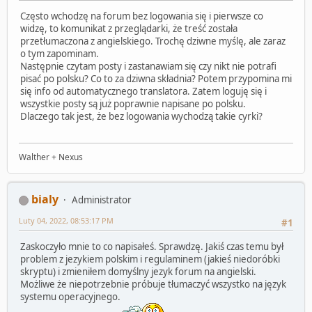
Często wchodzę na forum bez logowania się i pierwsze co
widzę, to komunikat z przeglądarki, że treść została
przetłumaczona z angielskiego. Trochę dziwne myślę, ale zaraz
o tym zapominam.
Następnie czytam posty i zastanawiam się czy nikt nie potrafi
pisać po polsku? Co to za dziwna składnia? Potem przypomina mi
się info od automatycznego translatora. Zatem loguję się i
wszystkie posty są już poprawnie napisane po polsku.
Dlaczego tak jest, że bez logowania wychodzą takie cyrki?
Walther + Nexus
bialy
Administrator
Luty 04, 2022, 08:53:17 PM
#1
Zaskoczyło mnie to co napisałeś. Sprawdzę. Jakiś czas temu był
problem z jezykiem polskim i regulaminem (jakieś niedoróbki
skryptu) i zmieniłem domyślny jezyk forum na angielski.
Możliwe że niepotrzebnie próbuje tłumaczyć wszystko na język
systemu operacyjnego.