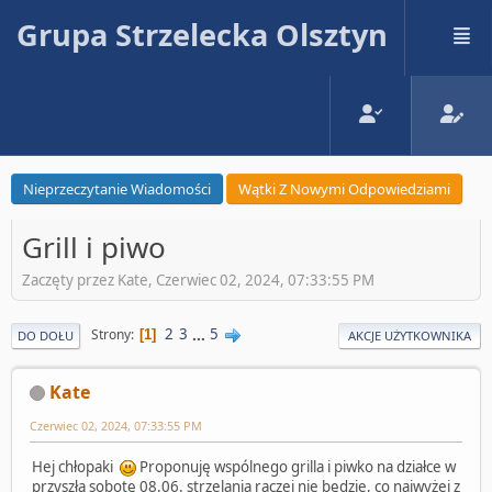
Grupa Strzelecka Olsztyn
Nieprzeczytanie Wiadomości
Wątki Z Nowymi Odpowiedziami
Grill i piwo
Zaczęty przez Kate, Czerwiec 02, 2024, 07:33:55 PM
2
3
...
5
Strony
1
DO DOŁU
AKCJE UŻYTKOWNIKA
Kate
Czerwiec 02, 2024, 07:33:55 PM
Hej chłopaki
Proponuję wspólnego grilla i piwko na działce w
przyszłą sobotę 08.06. strzelania raczej nie będzie, co najwyżej z