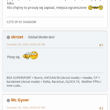
łuku.
Kto chętny to proszę się zapisać, miejsca ograniczone
CZ75 SP-01 SHADOW
skrzat
Global Moderator
Czerwiec 02, 2024, 09:02:20 PM
#1
Piszę się.
BSA SUPERSPORT + Burris, HATSAN 90 (skrzat made) + Hawke, CP-1
karabinek (skrzat made) + Delta, RaceGun, GLOCK 19, Walther PPKs i
inne cuda...
Mc Gyver
Czerwiec 03, 2024, 09:42:03 PM
#2