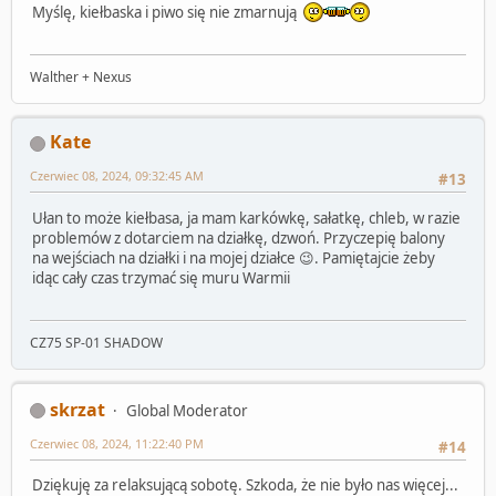
Myślę, kiełbaska i piwo się nie zmarnują
Walther + Nexus
Kate
Czerwiec 08, 2024, 09:32:45 AM
#13
Ułan to może kiełbasa, ja mam karkówkę, sałatkę, chleb, w razie
problemów z dotarciem na działkę, dzwoń. Przyczepię balony
na wejściach na działki i na mojej działce 😉. Pamiętajcie żeby
idąc cały czas trzymać się muru Warmii
CZ75 SP-01 SHADOW
skrzat
Global Moderator
Czerwiec 08, 2024, 11:22:40 PM
#14
Dziękuję za relaksującą sobotę. Szkoda, że nie było nas więcej...