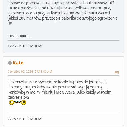
prawie na przeciwko znajduje się przystanek autobusowy 107 .
Drugie wejście jest od ul Rataja, przed Volkswagenem , przy
garażach. W obu przypadkach idziemy wzdłuż muru Warmii
jakieś 200 metrów, przyczepię balonika do swojego ogrodzenia
😁
1 osoba lubi to.
CZ75 SP-01 SHADOW
Kate
Czerwiec 06, 2024, 09:12:06 AM
#8
Rozmawiałam z Krzychem że każdy kupi coś do jedzenia i
piszemy tutaj co żeby się nie powtarzać, więc ją ogarnę
karkówkę w moim imieniu i Mc Gyvera . Alko każdy w swoim
zakresie ok?
CZ75 SP-01 SHADOW