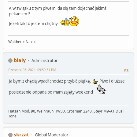
A w związku z tym piwem, da się tam dojechać jakimś
pekaesem?
Jeżeli tak to jestem chętny
Walther + Nexus
bialy
Administrator
Czerwiec 03, 2024, 09:50:31 PM
#3
Ja bym z chęcią wpadł chociaż przybić piątkę.
Piwo i dłuższe
posiedzenie odpada bo mam zajęty weekend
Hatsan Mod. 90, Weihrauh HW30, Crosman 2240, Steyr M9-A1 Dual
Tone
skrzat
Global Moderator