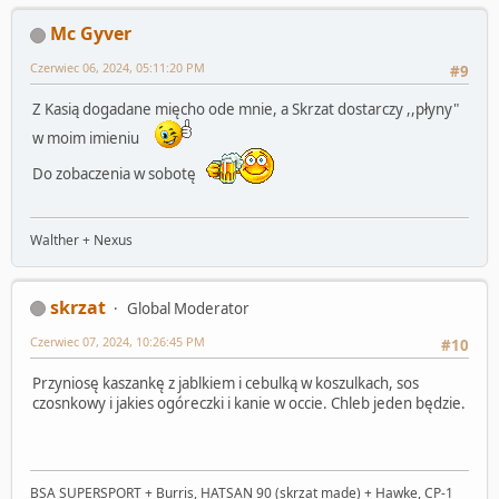
Mc Gyver
Czerwiec 06, 2024, 05:11:20 PM
#9
Z Kasią dogadane mięcho ode mnie, a Skrzat dostarczy ,,płyny"
w moim imieniu
Do zobaczenia w sobotę
Walther + Nexus
skrzat
Global Moderator
Czerwiec 07, 2024, 10:26:45 PM
#10
Przyniosę kaszankę z jablkiem i cebulką w koszulkach, sos
czosnkowy i jakies ogóreczki i kanie w occie. Chleb jeden będzie.
BSA SUPERSPORT + Burris, HATSAN 90 (skrzat made) + Hawke, CP-1